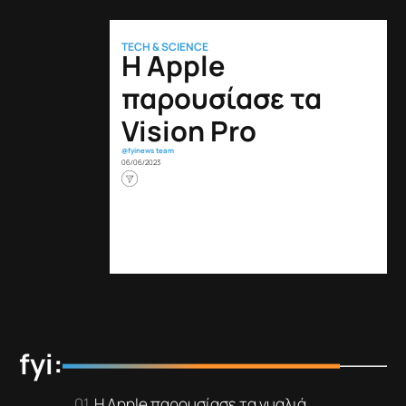
TECH & SCIENCE
Η Apple
παρουσίασε τα
Vision Pro
@fyinews team
06/06/2023
fyi:
Η Apple παρουσίασε τα γυαλιά