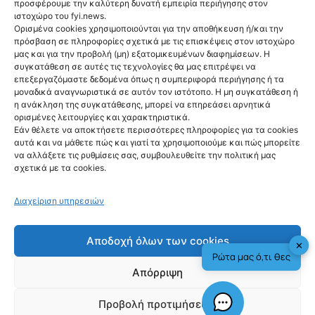
προσφέρουμε την καλύτερη δυνατή εμπειρία περιήγησης στον
ιστοχώρο του fyi.news.
Ορισμένα cookies χρησιμοποιούνται για την αποθήκευση ή/και την
πρόσβαση σε πληροφορίες σχετικά με τις επισκέψεις στον ιστοχώρο
μας και για την προβολή (μη) εξατομικευμένων διαφημίσεων. Η
Ακολούθησέ μας
συγκατάθεση σε αυτές τις τεχνολογίες θα μας επιτρέψει να
επεξεργαζόμαστε δεδομένα όπως η συμπεριφορά περιήγησης ή τα
μοναδικά αναγνωριστικά σε αυτόν τον ιστότοπο. Η μη συγκατάθεση ή
η ανάκληση της συγκατάθεσης, μπορεί να επηρεάσει αρνητικά
ορισμένες λειτουργίες και χαρακτηριστικά.
Εάν θέλετε να αποκτήσετε περισσότερες πληροφορίες για τα cookies
αυτά και να μάθετε πώς και γιατί τα χρησιμοποιούμε και πώς μπορείτε
Newsletter
να αλλάξετε τις ρυθμίσεις σας, συμβουλευθείτε την πολιτική μας
σχετικά με τα cookies.
Διαχείριση υπηρεσιών
Sign me up!
Αποδοχή όλων των cookies
✕
Ρώτα μας ό,τι θες
Απόρριψη
Προβολή προτιμήσεων
fyi.news - copyright 2026
Check This!