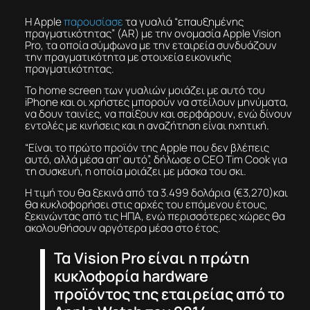
Η Apple
παρουσίασε
τα γυαλιά “επαυξημένης
πραγματικότητας” (ΑR) με την ονομασία Apple Vision
Pro, τα οποία σύμφωνα με την εταιρεία συνδυάζουν
την πραγματικότητα με στοιχεία εικονικής
πραγματικότητας.
To home screen των γυαλιών μοιάζει με αυτό του
iPhone και οι χρήστες μπορούν να στείλουν μηνύματα,
να δουν ταινίες, να παίξουν και σερφάρουν, ενώ δίνουν
εντολές με κινήσεις και η αναζήτηση είναι ηχητική.
“Είναι το πρώτο προϊόν της Apple που δεν βλέπεις
αυτό, αλλά μέσα απ’ αυτό”, δήλωσε ο CEO Tim Cook για
τη συσκευή, η οποία μοιάζει με μάσκα του σκι.
Η τιμή του θα ξεκινά από τα 3.499 δολάρια (€3,270)και
θα κυκλοφορήσει στις αρχές του επόμενου έτους,
ξεκινώντας από τις ΗΠΑ, ενώ περισσότερες χώρες θα
ακολουθήσουν αργότερα μέσα στο έτος.
Τα Vision Pro είναι η πρώτη
κυκλοφορία hardware
προϊόντος της εταιρείας από το