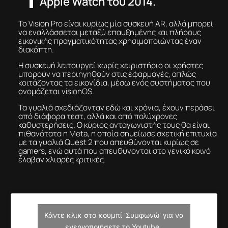
Apple Watch του 2014.
Το Vision Pro είναι κυρίως μία συσκευή AR, αλλά μπορεί
να εναλλάσσεται μεταξύ επαυξημένης και πλήρους
εικονικής πραγματικότητας χρησιμοποιώντας έναν
διακόπτη.
Η συσκευή λειτουργεί χωρίς χειριστήριο οι χρήστες
μπορούν να περιηγηθούν στις εφαρμογές, απλώς
κοιτάζοντας τα εικονίδια, μέσω ενός συστήματος που
ονομάζεται visionOS.
Τα γυαλιά σχεδιάζονταν εδώ και χρόνια, έχουν περάσει
από διάφορα τεστ, αλλά και από πολύχρονες
καθυστερήσεις. Ο κύριος ανταγωνιστής τους θα είναι
πιθανότατα η Meta, η οποία σημείωσε σχετική επιτυχία
με τα γυαλιά Quest 2 που απευθύνονται κυρίως σε
gamers, ενώ αυτά που απευθύνονται στο γενικό κοινό
έλαβαν χλιαρές κριτικές.
Κάντε κλικ στο κουμπί 'Συμφωνώ' για να
ενεργοποιήσετε το Youtube.