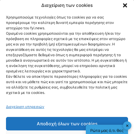
Διαχείριση των cookies
CULTURE
Sunset
Χρησιμοποιούμε τεχνολογίες όπως τα cookies για να σας
Frequencies
προσφέρουμε την καλύτερη δυνατή εμπειρία περιήγησης στον
ιστοχώρο του fyi.news.
tuned by
Ορισμένα cookies χρησιμοποιούνται για την αποθήκευση ή/και την
πρόσβαση σε πληροφορίες σχετικά με τις επισκέψεις στον ιστοχώρο
Hendrick’s Gin στο
μας και για την προβολή (μη) εξατομικευμένων διαφημίσεων. Η
συγκατάθεση σε αυτές τις τεχνολογίες θα μας επιτρέψει να
ΚΠΙΣΝ
επεξεργαζόμαστε δεδομένα όπως η συμπεριφορά περιήγησης ή τα
μοναδικά αναγνωριστικά σε αυτόν τον ιστότοπο. Η μη συγκατάθεση ή
@fyinews team
η ανάκληση της συγκατάθεσης, μπορεί να επηρεάσει αρνητικά
05/08/2026
ορισμένες λειτουργίες και χαρακτηριστικά.
Εάν θέλετε να αποκτήσετε περισσότερες πληροφορίες για τα cookies
αυτά και να μάθετε πώς και γιατί τα χρησιμοποιούμε και πώς μπορείτε
να αλλάξετε τις ρυθμίσεις σας, συμβουλευθείτε την πολιτική μας
σχετικά με τα cookies.
fyi:
Διαχείριση υπηρεσιών
Τα Sunset Frequencies tuned by
Αποδοχή όλων των cookies
✕
Hendrick’s Gin συνεχίζονται στο Κέντρο
Ρώτα μας ό,τι θες