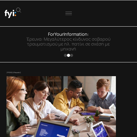
ForYourInformation:
ΟΟΣΑ: Στην Ελλάδα η μεγαλύτερη πτώση
πραγματικού εισοδήματος
(PEXELS/fauxels)