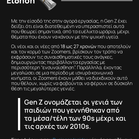
Είδηση
Με την είσοδό της στην αγορά εργασίας, η Gen Z έχει
δείξει ότι είναι διατεθειμένη να υπερασπιστεί αυτά
που θεωρεί σημαντικά, από τα ευέλικτα ωράρια, μέχρι
θέματα που έχουν να κάνουν με την ψυχική υγεία.
Οι νέοι και οι νέες από
18 ως 27 χρονών
που αποτελούν
και τον κορμό των Zoomers, βρίσκουν τον τρόπο να
εκφράσουν τις συναισθηματικές τους ανάγκες,
δημιουργώντας περιβάλλοντα εργασίας με
περισσότερη “ενσυναίσθηση”. Παράλληλα, έχοντας
μεγαλώσει σε μια περίοδο με ισχυρά κοινωνικά
κινήματα, οι Zoomers έχουν μάθει να διεκδικούν αυτό
που θέλουν, χωρίς να φοβούνται να φέρουν σε δύσκολη
θέση τις μεγαλύτερες γενιές.
Gen Z ονομάζεται οι γενιά των
παιδιών που γεννήθηκαν από
τα μέσα/τέλη των 90s μέχρι και
τις αρχές των 2010s.