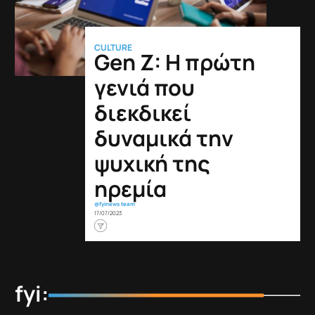
CULTURE
Gen Z: Η πρώτη
γενιά που
διεκδικεί
δυναμικά την
ψυχική της
ηρεμία
@fyinews team
17/07/2023
fyi: