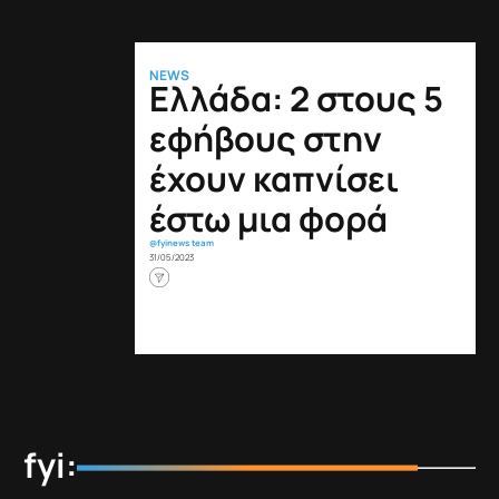
NEWS
Ελλάδα: 2 στους 5
εφήβους στην
έχουν καπνίσει
έστω μια φορά
@fyinews team
31/05/2023
fyi: