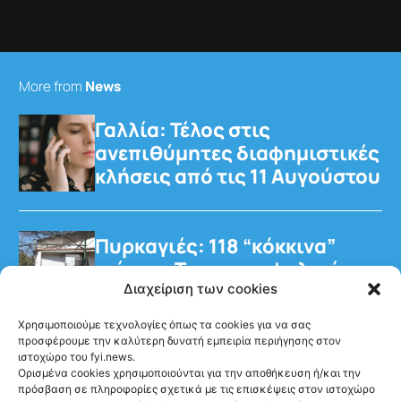
More from
News
Γαλλία: Τέλος στις
ανεπιθύμητες διαφημιστικές
κλήσεις από τις 11 Αυγούστου
Πυρκαγιές: 118 “κόκκινα”
κτίρια – Τρεις προφυλακίσεις
για τη φωτιά στη Βοιωτία
Διαχείριση των cookies
Χρησιμοποιούμε τεχνολογίες όπως τα cookies για να σας
προσφέρουμε την καλύτερη δυνατή εμπειρία περιήγησης στον
ιστοχώρο του fyi.news.
Ορισμένα cookies χρησιμοποιούνται για την αποθήκευση ή/και την
πρόσβαση σε πληροφορίες σχετικά με τις επισκέψεις στον ιστοχώρο