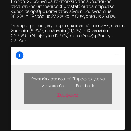
Ένωση. Σύμφωνα με τα στοιχεία της ευρωπαϊκής
στατιστικής υπηρεσίας (Eurostat) οι τρεις πρώτες
χώρες σε αριθμό καπνιστών είναι η Βουλγαρία με
28,2%, η Ελλάδα με 27,2% και η Ουγγαρία με 25,8%.
Οι χώρες με τους λιγότερους καπνιστές στην ΕΕ, είναι η
Σουηδία (9,3%), η Ισλανδία (11,2%), η Φινλανδία
(12,5%), η Νορβηγία (12,9%) και το Λουξεμβούργο
(13,5%).
Κάντε κλικ στο κουμπί 'Συμφωνώ' για να
ενεργοποιήσετε το Facebook.
Συμφωνώ