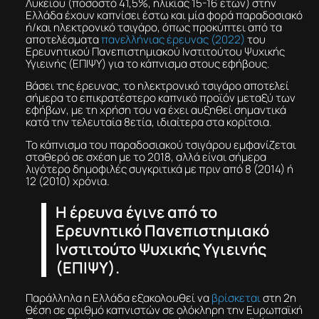
Λυκείου (ποσοστό 41,5%, ηλικίας 15-16 ετών) στην
Ελλάδα έχουν καπνίσει έστω και μία φορά παραδοσιακό
ή/και ηλεκτρονικό τσιγάρο, όπως προκύπτει από τα
αποτελέσματα
πανελλήνιας έρευνας (2022)
του
Ερευνητικού Πανεπιστημιακού Ινστιτούτου Ψυχικής
Υγιεινής (ΕΠΙΨΥ) για το κάπνισμα στους εφήβους.
Βάσει της έρευνας, το ηλεκτρονικό τσιγάρο αποτελεί
σήμερα το επικρατέστερο καπνικό προϊόν μεταξύ των
εφήβων, με τη χρήση του να έχει αυξηθεί σημαντικά
κατά την τελευταία 8ετία, ιδιαίτερα στα κορίτσια.
Το κάπνισμα του παραδοσιακού τσιγάρου εμφανίζεται
σταθερό σε σχέση με το 2018, αλλά είναι σήμερα
λιγότερο δημοφιλές συγκριτικά με πριν από 8 (2014) ή
12 (2010) χρόνια.
Η έρευνα έγινε από το
Ερευνητικό Πανεπιστημιακό
Ινστιτούτο Ψυχικής Υγιεινής
(ΕΠΙΨΥ).
Παράλληλα η Ελλάδα εξακολουθεί να
βρίσκεται
στη 2η
θέση σε αριθμό καπνιστών σε ολόκληρη την Ευρωπαϊκή