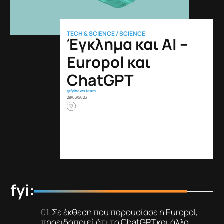
TECH & SCIENCE
/
SCIENCE
Έγκλημα και AI –
Europol και
ChatGPT
@fyinews team
28/03/2023
fyi:
Σε έκθεση που παρουσίασε η Europol,
προειδοποιεί ότι το ChatGPT και άλλα