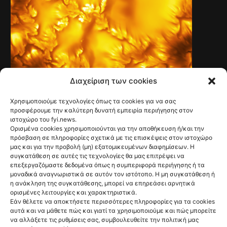
Διαχείριση των cookies
Χρησιμοποιούμε τεχνολογίες όπως τα cookies για να σας
TECH & SCIENCE
Νέες εικόνες με
προσφέρουμε την καλύτερη δυνατή εμπειρία περιήγησης στον
ιστοχώρο του fyi.news.
πρωτοφανείς
Ορισμένα cookies χρησιμοποιούνται για την αποθήκευση ή/και την
πρόσβαση σε πληροφορίες σχετικά με τις επισκέψεις στον ιστοχώρο
λεπτομέρειες από
μας και για την προβολή (μη) εξατομικευμένων διαφημίσεων. Η
συγκατάθεση σε αυτές τις τεχνολογίες θα μας επιτρέψει να
την επιφάνεια του
επεξεργαζόμαστε δεδομένα όπως η συμπεριφορά περιήγησης ή τα
μοναδικά αναγνωριστικά σε αυτόν τον ιστότοπο. Η μη συγκατάθεση ή
Ηλίου
η ανάκληση της συγκατάθεσης, μπορεί να επηρεάσει αρνητικά
ορισμένες λειτουργίες και χαρακτηριστικά.
@fyinews team
Εάν θέλετε να αποκτήσετε περισσότερες πληροφορίες για τα cookies
06/08/2026
αυτά και να μάθετε πώς και γιατί τα χρησιμοποιούμε και πώς μπορείτε
να αλλάξετε τις ρυθμίσεις σας, συμβουλευθείτε την πολιτική μας