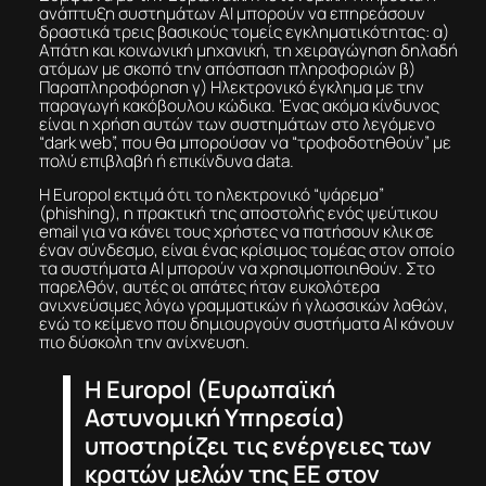
ανάπτυξη συστημάτων ΑΙ μπορούν να επηρεάσουν
δραστικά τρεις βασικούς τομείς εγκληματικότητας: α)
Απάτη και κοινωνική μηχανική, τη χειραγώγηση δηλαδή
ατόμων με σκοπό την απόσπαση πληροφοριών β)
Παραπληροφόρηση γ) Ηλεκτρονικό έγκλημα με την
παραγωγή κακόβουλου κώδικα. ‘Ενας ακόμα κίνδυνος
είναι η χρήση αυτών των συστημάτων στο λεγόμενο
“dark web”, που θα μπορούσαν να “τροφοδοτηθούν” με
πολύ επιβλαβή ή επικίνδυνα data.
Η Europol εκτιμά ότι το ηλεκτρονικό “ψάρεμα”
(phishing), η πρακτική της αποστολής ενός ψεύτικου
email για να κάνει τους χρήστες να πατήσουν κλικ σε
έναν σύνδεσμο, είναι ένας κρίσιμος τομέας στον οποίο
τα συστήματα ΑΙ μπορούν να χρησιμοποιηθούν. Στο
παρελθόν, αυτές οι απάτες ήταν ευκολότερα
ανιχνεύσιμες λόγω γραμματικών ή γλωσσικών λαθών,
ενώ το κείμενο που δημιουργούν συστήματα AI κάνουν
πιο δύσκολη την ανίχνευση.
Η Europol (Ευρωπαϊκή
Αστυνομική Υπηρεσία)
υποστηρίζει τις ενέργειες των
κρατών μελών της EE στον