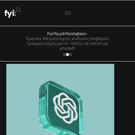
ForYourInformation:
ΟΟΣΑ: Στην Ελλάδα η μεγαλύτερη πτώση
πραγματικού εισοδήματος