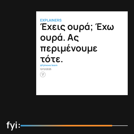
EXPLAINERS
Έχεις ουρά; Έχω
ουρά. Aς
περιμένουμε
τότε.
@fyinews team
12/12/2025
fyi: