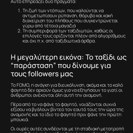
Αυτό επηρεάζει δύο πράγματα:
Τη ζωή των ντόπιων, που καλούνται να
αντιμετωπίσουν ρύπανση, θόρυβο και κακή
διαχείριση του πλήθους που συγκεντρώνεται
γύρω από τέτοια μαγαζιά
Τη συμπεριφορά των ταξιδιωτών, καθώς οι
επιλογές τους ορίζονται πλέον από αλγορίθμους
και όχι π.χ. από ταξιδιωτικά άρθρα.
Η μεγαλύτερη εικόνα: Το ταξίδι ως
“παράσταση” που δίνουμε για
τους followers μας
Το FOMO, η ανάγκη για διευκόλυνση, ακόμα και το καλό
φαγητό δεν αρκούν όμως για να εξηγήσουν το γιατί οι
άνθρωποι ανέχονται όλη αυτή την αναμονή.
Πέρα από το να φάνε το φαγητό, νοιάζονται συχνά
εξίσου να βγάλουν βίντεο τον εαυτό τους την ώρα της
αναμονής και το ίδιο το φαγητό πριν φάνε την πρώτη
μπουκιά.
Οι ουρές αυτές συνδέονται με τη σταδιακή μετατροπή