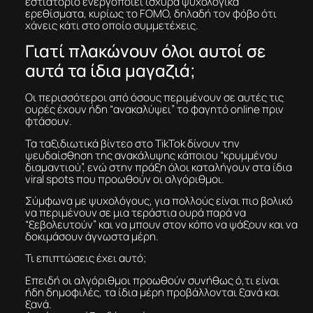
εστιατόριο ενεργοποιεί ισχυρά ψυχολογικά
ερεθίσματα, κυρίως το FOMO, δηλαδή τον φόβο ότι
χάνεις κάτι στο οποίο συμμετέχεις.
Γιατί πλακώνουν όλοι αυτοί σε
αυτά τα ίδια μαγαζιά;
Οι περισσότεροι από όσους περιμένουν σε αυτές τις
ουρές έχουν ήδη “ανακαλύψει” το φαγητό online πριν
φτάσουν.
Τα ταξιδιωτικά βίντεο στο TikTok δίνουν την
ψευδαίσθηση της ανακάλυψης κάποιου “κρυμμένου
διαμαντιού”, ενώ στην πράξη όλοι καταλήγουν στα ίδια
viral spots που προωθούν οι αλγόριθμοι.
Σύμφωνα με ψυχολόγους, για πολλούς είναι πιο βολικό
να περιμένουν σε μια τεράστια ουρά παρά να
“ξεβολευτούν” και να μπουν στον κόπο να ψάξουν και να
δοκιμάσουν άγνωστα μέρη.
Τι επιπτώσεις έχει αυτό;
Επειδή οι αλγόριθμοι προωθούν συνήθως ό,τι είναι
ήδη δημοφιλές, τα ίδια μέρη προβάλλονται ξανά και
ξανά.