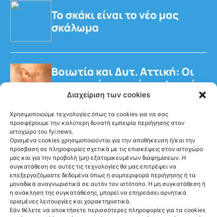
Το σκάκι είναι το νέο μας
σκάλωμα
Βοιωτία και Δυτ. Αττική: Οι
τρεις πρώτες ημέρες φωτιάς
σε αριθμούς
Διαχείριση των cookies
Χρησιμοποιούμε τεχνολογίες όπως τα cookies για να σας
προσφέρουμε την καλύτερη δυνατή εμπειρία περιήγησης στον
ιστοχώρο του fyi.news.
Ορισμένα cookies χρησιμοποιούνται για την αποθήκευση ή/και την
πρόσβαση σε πληροφορίες σχετικά με τις επισκέψεις στον ιστοχώρο
μας και για την προβολή (μη) εξατομικευμένων διαφημίσεων. Η
Ακολούθησέ μας
συγκατάθεση σε αυτές τις τεχνολογίες θα μας επιτρέψει να
επεξεργαζόμαστε δεδομένα όπως η συμπεριφορά περιήγησης ή τα
μοναδικά αναγνωριστικά σε αυτόν τον ιστότοπο. Η μη συγκατάθεση ή
η ανάκληση της συγκατάθεσης, μπορεί να επηρεάσει αρνητικά
ορισμένες λειτουργίες και χαρακτηριστικά.
Εάν θέλετε να αποκτήσετε περισσότερες πληροφορίες για τα cookies