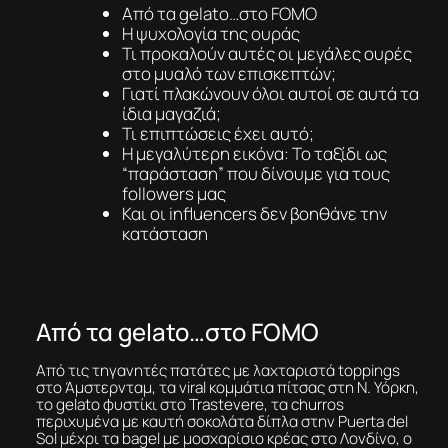
Από τα gelato…στο FOMO
Η ψυχολογία της ουράς
Τι προκαλούν αυτές οι μεγάλες ουρές
στο μυαλό των επισκεπτών;
Γιατί πλακώνουν όλοι αυτοί σε αυτά τα
ίδια μαγαζιά;
Τι επιπτώσεις έχει αυτό;
Η μεγαλύτερη εικόνα: Το ταξίδι ως
“παράσταση” που δίνουμε για τους
followers μας
Και οι influencers δεν βοηθάνε την
κατάσταση
Από τα gelato…στο FOMO
Από τις τηγανητές πατάτες με λαχταριστά toppings
στο Άμστερνταμ, τα viral κομμάτια πίτσας στη Ν. Υόρκη,
το gelato φυστίκι στο Trastevere, τα churros
περιχυμένα με καυτή σοκολάτα δίπλα στην Puerta del
Sol μέχρι τα bagel με μοσχαρίσιο κρέας στο Λονδίνο, ο