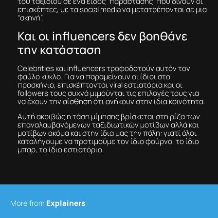
του ταξιδιού σε ένα είδος “παράστασης” που δίνουν οι
επισκέπτες, με τα social media να μετατρέπονται σε μια
“σκηνή”.
Και οι influencers δεν βοηθάνε
την κατάσταση
Celebrities και influencers τροφοδοτούν αυτόν τον
φαύλο κύκλο. Για να παραμείνουν οι ίδιοι στο
προσκήνιο, επισκέπτονται viral εστιατόρια και οι
followers τους συχνά μιμούνται τις επιλογές τους για
να έχουν την αίσθηση ότι ανήκουν στην ίδια κοινότητα.
Αυτή ακριβώς η τάση μίμησης βρίσκεται στη ρίζα των
επαναλαμβανόμενων ταξιδιωτικών μοτίβων αλλά και
μοτίβων ακόμα και στην ίδια μας την πόλη: γιατί όλοι
καταλήγουμε να προτιμούμε τον ίδιο φούρνο, το ίδιο
μπαρ, το ίδιο εστιατόριο.
More from
Explainers