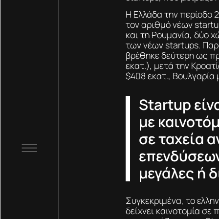
Η Ελλάδα την περίοδο 
τον αριθμό νέων startu
και τη Ρουμανία, δύο 
των νέων startups. Πα
βρέθηκε δεύτερη ως πρ
εκατ.), μετά την Κροατ
$408 εκατ., Βουλγαρία 
Startup είν
με καινοτόμ
σε ταχεία 
επενδύσεων
μεγάλες ή δ
Συγκεκριμένα, το ελλη
δείχνει καινοτομία σε 