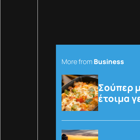
More from
Business
Σούπερ μ
έτοιμα γ