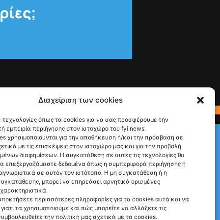
ρίες;
Διαχείριση των cookies
 τεχνολογίες όπως τα cookies για να σας προσφέρουμε την
ή εμπειρία περιήγησης στον ιστοχώρο του fyi.news.
Check This!
es χρησιμοποιούνται για την αποθήκευση ή/και την πρόσβαση σε
ετικά με τις επισκέψεις στον ιστοχώρο μας και για την προβολή
Ακολούθησέ μας
υμένων διαφημίσεων. Η συγκατάθεση σε αυτές τις τεχνολογίες θα
να επεξεργαζόμαστε δεδομένα όπως η συμπεριφορά περιήγησης ή
αγνωριστικά σε αυτόν τον ιστότοπο. Η μη συγκατάθεση ή η
υγκατάθεσης, μπορεί να επηρεάσει αρνητικά ορισμένες
 χαρακτηριστικά.
αποκτήσετε περισσότερες πληροφορίες για τα cookies αυτά και να
γιατί τα χρησιμοποιούμε και πώς μπορείτε να αλλάξετε τις
Γιατί Υπάρχουμε
συμβουλευθείτε την πολιτική μας σχετικά με τα cookies.