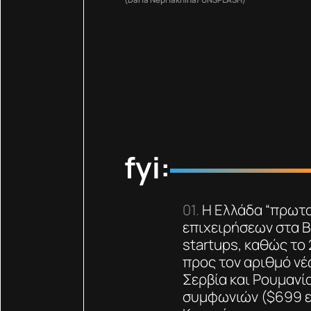
fyi:
Η Ελλάδα “πρωτα
επιχειρήσεων στα Β
startups, καθώς το
προς τον αριθμό νέ
Σερβία και Ρουμανία
συμφωνιών ($699 εκ