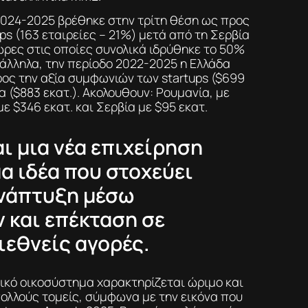
2024-2025 βρέθηκε στην τρίτη θέση ως προς
ps (163 εταιρείες – 21%) μετά από τη Σερβία
χώρες στις οποίες συνολικά ιδρύθηκε το 50%
ράλληλα, την περίοδο 2022-2025 η Ελλάδα
ος την αξία συμφωνιών των startups ($699
ία ($883 εκατ.). Ακολουθουν: Ρουμανία, με
με $346 εκατ. και Σερβία με $95 εκατ.
αι μια νέα επιχείρηση
α ιδέα που στοχεύει
ανάπτυξη μέσω
 και επέκταση σε
ιεθνείς αγορές.
νικό οικοσύστημα χαρακτηρίζεται ώριμο και
πολλούς τομείς, σύμφωνα με την εικόνα που