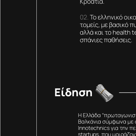
Κροατία.
Το ελληνικό οικ
τομείς, με βασικό π
αλλά και το health t
σπάνιες παθήσεις.
Είδηση
Η Ελλάδα “πρωταγωνιστ
Βαλκάνια σύμφωνα με σ
Innotechnics για την π
startups, που μοιράζον