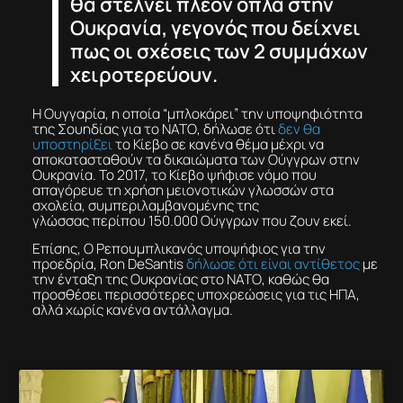
θα στέλνει πλέον όπλα στην
Ουκρανία, γεγονός που δείχνει
πως οι σχέσεις των 2 συμμάχων
χειροτερεύουν.
Η Ουγγαρία, η οποία “μπλοκάρει” την υποψηφιότητα
της Σουηδίας για το ΝΑΤΟ, δήλωσε ότι
δεν θα
υποστηρίξει
το Κίεβο σε κανένα θέμα μέχρι να
αποκατασταθούν τα δικαιώματα των Ούγγρων στην
Ουκρανία. Το 2017, το Κίεβο ψήφισε νόμο που
απαγόρευε τη χρήση μειονοτικών γλωσσών στα
σχολεία, συμπεριλαμβανομένης της
γλώσσας περίπου 150.000 Ούγγρων που ζουν εκεί.
Επίσης, Ο Ρεπουμπλικανός υποψήφιος για την
προεδρία, Ron DeSantis
δήλωσε ότι είναι αντίθετος
με
την ένταξη της Ουκρανίας στο ΝΑΤΟ, καθώς θα
προσθέσει περισσότερες υποχρεώσεις για τις ΗΠΑ,
αλλά χωρίς κανένα αντάλλαγμα.