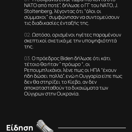
ΝΑΤΟ από ποτέ”, δήλωσε ο ΓΓ του ΝΑΤΟ, J.
Stoltenberg, λέγοντας ότι “όλοι οι
σύμμαχοι” συμφώνησαν να συντομεύσουν
τις διαδικασίες ένταξής της.
Ωστόσο, ορισμένοι ηγέτες παραμένουν
σκεπτικοί σχετικά με την υποψηφιότητά
της.
Ο πρόεδρος Biden δήλωσε ότι κάτι
τέτοιο θα ήταν ” πρόωρο “, οι
Ρεπουμπλικάνοι λένε πως οι ΗΠΑ “έχουν
ήδη δώσει πολλά”, ενώ η Ουγγαρία είπε πως
δεν θα στηρίξει το Κίεβο, αν δεν
αποκατασταθούν τα δικαιώματα των
Ούγγρων στην Ουκρανία.
Είδηση