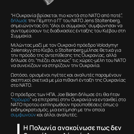
“Η Ουκρανία βρίσκεται πιο κοντά στο ΝΑΤΟ από ποτέ”,
δήλωσε
την Πέμπτη ο ΓΓ του ΝΑΤΟ Jens Stoltenberg,
σημειώνοντας ότι “όλοι οι σύμμαχοι” συμφώνησαν να
συντομεύσουν τις διαδικασίες ένταξης του Κιέβου στη
Συμμαχία.
Μιλώντας μαζί με τον Ουκρανό πρόεδρο Volodymyr
Zelenskyy στο Κίεβο, ο Stoltenberg μίλησε θετικά για
την πρόοδο της αντεπίθεσης της Ουκρανίας, αλλά
δήλωσε ότι “πιέζει συνεχώς” τις χώρες-μέλη του ΝΑΤΟ
να συνεχίζουν να στηρίζουν την Ουκρανία.
Ωστόσο, ορισμένοι ηγέτες και αναλυτές παραμένουν
σκεπτικοί σχετικά με μία πιθανή ένταξη της Ουκρανίας
στο ΝΑΤΟ.
Ο πρόεδρος των ΗΠΑ, Joe Biden δήλωσε ότι θα ήταν
“
πρόωρο
” να επιτραπεί στην Ουκρανία να ενταχθεί στο
ΝΑΤΟ προτού εκπληρωθούν προϋποθέσεις όπως ο
εκδημοκρατισμός, μια εκτίμηση με την οποία
συμφωνούν
και άλλοι αναλυτές.
Η Πολωνία ανακοίνωσε πως δεν