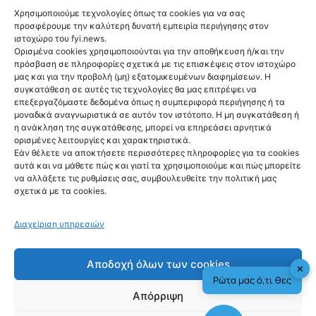
Χρησιμοποιούμε τεχνολογίες όπως τα cookies για να σας
προσφέρουμε την καλύτερη δυνατή εμπειρία περιήγησης στον
ιστοχώρο του fyi.news.
Ορισμένα cookies χρησιμοποιούνται για την αποθήκευση ή/και την
πρόσβαση σε πληροφορίες σχετικά με τις επισκέψεις στον ιστοχώρο
NEWS
μας και για την προβολή (μη) εξατομικευμένων διαφημίσεων. Η
Ψάθα: Αλαλούμ με
συγκατάθεση σε αυτές τις τεχνολογίες θα μας επιτρέψει να
επεξεργαζόμαστε δεδομένα όπως η συμπεριφορά περιήγησης ή τα
την έρευνα για
μοναδικά αναγνωριστικά σε αυτόν τον ιστότοπο. Η μη συγκατάθεση ή
η ανάκληση της συγκατάθεσης, μπορεί να επηρεάσει αρνητικά
την φονική
ορισμένες λειτουργίες και χαρακτηριστικά.
Εάν θέλετε να αποκτήσετε περισσότερες πληροφορίες για τα cookies
σύγκρουση των
αυτά και να μάθετε πώς και γιατί τα χρησιμοποιούμε και πώς μπορείτε
να αλλάξετε τις ρυθμίσεις σας, συμβουλευθείτε την πολιτική μας
ελικοπτέρων
σχετικά με τα cookies.
@fyinews team
06/08/2026
Διαχείριση υπηρεσιών
Αποδοχή όλων των cookies
✕
Ρώτα μας ό,τι θες
Απόρριψη