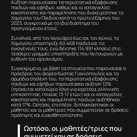
Αύξηση παρουσίασαν τα περιστατικά εξαφάνισης
παιδιών και εφήβων, καθώς και οι καταγγελίες
κακοποίησης και παραμέλησης που διαχειρίστηκε το
Χαμόγελο του Παιδιού κατά το πρώτο εξάμηνο του
2023, συγκριτικά με το ίδιο διάστημα του
προηγούμενου έτους.
Συνολικά, από τον Ιανουάριο έως και τον Ιούνιο, το
Χαμόγελο υποστήριξε 60.468 παιδιά και τις
οικογένειές τους, ενώ δέχτηκε 114.991 κλήσεις στις
τέσσερις γραμμές υποστήριξης που λειτουργούν με
ευθύνη του οργανισμού.
Συγκεκριμένα, με βάση τα στοιχεία που παρουσίασε ο
πρόεδρος του φορέα Κώστας Γιαννόπουλος και τα
αρμόδια στελέχη του, τα περιστατικά εξαφάνισης
παιδιών και εφήβων παρουσίασαν αύξηση 12%
(πρόκειται κατά κύριο λόγο για κορίτσια, ελληνικής
υπηκοότητας, ηλικίας 13-17 ετών) και οι καταγγελίες
κακοποίησης και παραμέλησης παιδιών αυξήθηκαν
κατά 17%. Ωστόσο, επιπλέον, διπλασιάστηκαν οι
μαθητές και οι μαθήτριες που συμμετείχαν σε δράσεις
πρόληψης και ευαισθητοποίησης.
Ωστόσο, οι μαθητές/τριες που
συμμετείχαν σε δράσεις