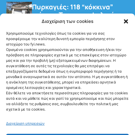
Πυρκαγιές: 118 “κόκκινα”
κτίρια – Τρεις προφυλακίσεις
για τη φωτιά στη Βοιωτία
Διαχείριση των cookies
Χρησιμοποιούμε τεχνολογίες όπως τα cookies για να σας
προσφέρουμε την καλύτερη δυνατή εμπειρία περιήγησης στον
ιστοχώρο του fyi.news.
Ορισμένα cookies χρησιμοποιούνται για την αποθήκευση ή/και την
πρόσβαση σε πληροφορίες σχετικά με τις επισκέψεις στον ιστοχώρο
μας και για την προβολή (μη) εξατομικευμένων διαφημίσεων. Η
Ακολούθησέ μας
συγκατάθεση σε αυτές τις τεχνολογίες θα μας επιτρέψει να
επεξεργαζόμαστε δεδομένα όπως η συμπεριφορά περιήγησης ή τα
μοναδικά αναγνωριστικά σε αυτόν τον ιστότοπο. Η μη συγκατάθεση ή
η ανάκληση της συγκατάθεσης, μπορεί να επηρεάσει αρνητικά
ορισμένες λειτουργίες και χαρακτηριστικά.
Εάν θέλετε να αποκτήσετε περισσότερες πληροφορίες για τα cookies
αυτά και να μάθετε πώς και γιατί τα χρησιμοποιούμε και πώς μπορείτε
Newsletter
να αλλάξετε τις ρυθμίσεις σας, συμβουλευθείτε την πολιτική μας
σχετικά με τα cookies.
Διαχείριση υπηρεσιών