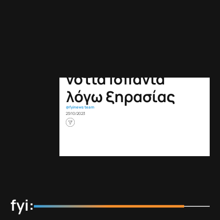
NEWS
Χωρίς πόσιμο
νερό χωριά στη
νότια Ισπανία
λόγω ξηρασίας
@fyinews team
23/10/2023
fyi: