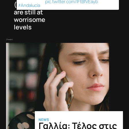
pic.twitter.com/IFtBfVEayb
(
)
#Andalucía
are still at
worrisome
levels
(Pexels)
NEWS
Γαλλία: Τέλος στις