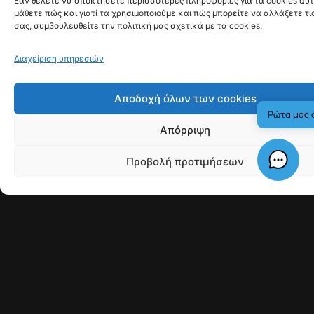
έως €75.000 ανά κλήση για φυσικά πρόσωπα και έως
€375.000 για εταιρείες. Προβλέπονται πάντως
εξαιρέσεις, όταν ο καταναλωτής έχει δώσει ρητή
συγκατάθεση ή όταν υπάρχει ήδη συμβατική σχέση με
την επιχείρηση και η επικοινωνία αφορά νέα εμπορική
προσφορά.
Η ρύθμιση στοχεύει τόσο στον περιορισμό των
πιεστικών πρακτικών πωλήσεων όσο και στην
προστασία ευάλωτων πολιτών από παραπλανητικές ή
καταχρηστικές εμπορικές μεθόδους. Το νέο καθεστώς
προκαλεί πάντως ανησυχία στο Μαρόκο, όπου μεγάλο
μέρος των call centers εξυπηρετεί γαλλικές εταιρείες
και εκτιμάται ότι έως 50.000 θέσεις εργασίας μπορεί
να επηρεαστούν.
Πηγή:
France24
More from
News
Γαλλία: Τέλος στις