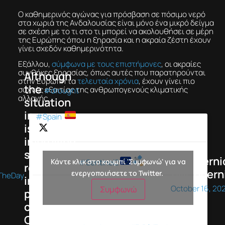
Ο καθημερινός αγώνας για πρόσβαση σε πόσιμο νερό
στα χωριά της Ανδαλουσίας είναι μόνο ένα μικρό δείγμα
σε σχέση με το τι στο τι μπορεί να ακολουθήσει σε μέρη
της Ευρώπης όπου η ξηρασία και η ακραία ζέστη έχουν
γίνει σχεδόν καθημερινότητα.
Εξάλλου,
σύμφωνα με τους επιστήμονες
, οι ακραίες
συνθήκες ξηρασίας, όπως αυτές που παρατηρούνται
Although
στην Ευρώπη τα
τελευταία χρόνια
, έχουν γίνει πιο
the
συχνές εξαιτίας της ανθρωπογενούς κλιματικής
#drought
αλλαγής.
situation
in
#Spain
The Puente
is
Nuevo Reservoir,
improving,
visible in this
some
— Coperni
Κάντε κλικ στο κουμπί 'Συμφωνώ' για να
#Sentinel2
reservoirs
image of 10
(@Copern
ενεργοποιήσετε το Twitter.
TheDay
in the
October, is now at
October 16, 20
Συμφωνώ
province
10,8% of its
of
capacity
Córdoba