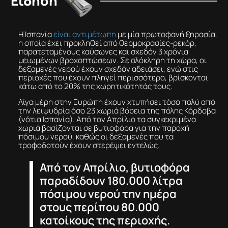
Είδηση
Η Ισπανία
είναι αντιμέτωπη
με μία πρωτοφανή ξηρασία,
η οποία έχει προκληθεί από θερμοκρασίες-ρεκόρ,
παρατεταμένους καύσωνες και σχεδόν 3 χρόνια
μειωμένων βροχοπτώσεων. Σε ολόκληρη τη χώρα, οι
δεξαμενές νερού έχουν σχεδόν αδειάσει, ενώ στις
περιοχές που έχουν πληγεί περισσότερο, βρίσκονται
κάτω από το 20% της χωρητικότητάς τους.
Λίγα μέρη στην Ευρώπη έχουν χτυπήσει τόσο πολύ από
την λειψυδρία όσο 23 χωριά βόρεια της πόλης Κόρδοβα
(νότια Ισπανία). Από τον Απρίλιο τα συγκεκριμένα
χωριά βασίζονται σε βυτιοφόρα για την παροχή
πόσιμου νερού, καθώς οι δεξαμενές που τα
τροφοδοτούν έχουν στερέψει εντελώς.
Από τον Απρίλιο, βυτιοφόρα
παραδίδουν 180.000 λίτρα
πόσιμου νερού την ημέρα
στους περίπου 80.000
κατοίκους της περιοχής.