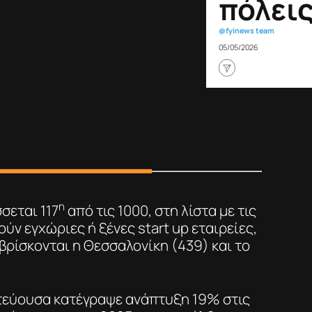
πόλει
@fyinews team
05/05/2026
η
σεται 117
από τις 1000, στη λίστα με τις
ύν εγχώριες ή ξένες start up εταιρείες,
 βρίσκονται η Θεσσαλονίκη (439) και το
τεύουσα κατέγραψε ανάπτυξη 19% στις