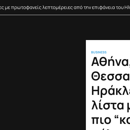
νες με πρωτοφανείς λεπτομέρειες από την επιφάνεια του Η
BUSINESS
Αθήνα
Θεσσα
Ηράκλ
λίστα 
πιο “κ