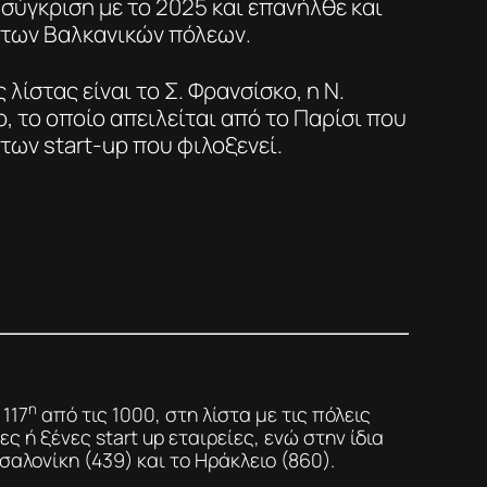
ε σύγκριση με το 2025 και επανήλθε και
 των Βαλκανικών πόλεων.
λίστας είναι το Σ. Φρανσίσκο, η Ν.
ο, το οποίο απειλείται από το Παρίσι που
των start-up που φιλοξενεί.
η
117
από τις 1000, στη λίστα με τις πόλεις
ς ή ξένες start up εταιρείες, ενώ στην ίδια
σαλονίκη (439) και το Ηράκλειο (860).