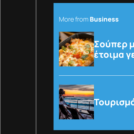
More from
Business
Σούπερ μ
έτοιμα γ
Τουρισμό