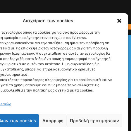
Διαχείριση των cookies
 τεχνολογίες όπως τα cookies για να σας προσφέρουμε την
ή εμπειρία περιήγησης στον ιστοχώρο του fyi.news.
Check This!
es χρησιμοποιούνται για την αποθήκευση ή/και την πρόσβαση σε
ετικά με τις επισκέψεις στον ιστοχώρο μας και για την προβολή
Ακολούθησέ μας
υμένων διαφημίσεων. Η συγκατάθεση σε αυτές τις τεχνολογίες θα
να επεξεργαζόμαστε δεδομένα όπως η συμπεριφορά περιήγησης ή
αγνωριστικά σε αυτόν τον ιστότοπο. Η μη συγκατάθεση ή η
υγκατάθεσης, μπορεί να επηρεάσει αρνητικά ορισμένες
 χαρακτηριστικά.
αποκτήσετε περισσότερες πληροφορίες για τα cookies αυτά και να
γιατί τα χρησιμοποιούμε και πώς μπορείτε να αλλάξετε τις
Γιατί Υπάρχουμε
συμβουλευθείτε την πολιτική μας σχετικά με τα cookies.
Ρώτα μας ό,τι θες
ρεσιών
ΙΔΙΟΚΤΗΣΙΑ: FYI NEWS ΜΟΝΟΠΡΟΣΩΠΗ Α.Ε © 2026
λων των cookies
Απόρριψη
Προβολή προτιμήσεων