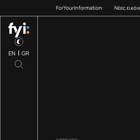
ForYourInformation:
Νέες εικό
EN
GR
(UNSPLASH)