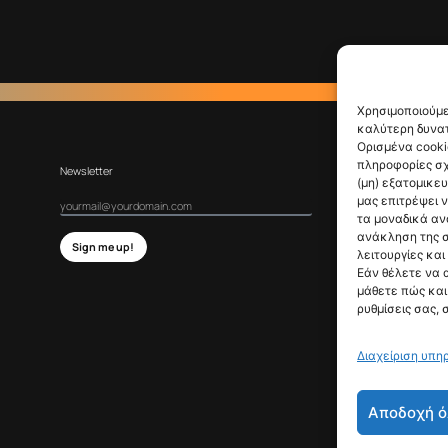
Χρησιμοποιούμε
καλύτερη δυνατ
Ορισμένα cooki
πληροφορίες σχ
Newsletter
(μη) εξατομικε
μας επιτρέψει 
τα μοναδικά αν
ανάκληση της σ
Sign me up!
λειτουργίες και
Εάν θέλετε να 
μάθετε πώς και 
ρυθμίσεις σας, 
Διαχείριση υπη
Αποδοχή ό