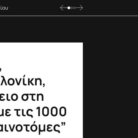
λίου
,
λονίκη,
ειο στη
με τις 1000
αινοτόμες”