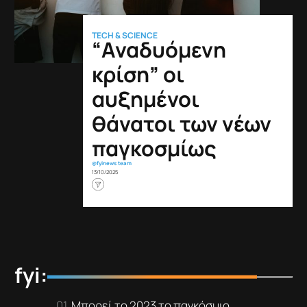
TECH & SCIENCE
“Αναδυόμενη
κρίση” οι
αυξημένοι
θάνατοι των νέων
παγκοσμίως
@fyinews team
13/10/2025
fyi:
Μπορεί το 2023 το παγκόσμιο