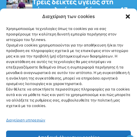
Τρεις δείκτες υγείας στη
μέση ηλικία συνδέονται με 13
επιπλέον χρόνια χωρίς άνοια
Διαχείριση των cookies
Χρησιμοποιούμε τεχνολογίες όπως τα cookies για να σας
προσφέρουμε την καλύτερη δυνατή εμπειρία περιήγησης στον
ιστοχώρο του fyi.news.
Ορισμένα cookies χρησιμοποιούνται για την αποθήκευση ή/και την
πρόσβαση σε πληροφορίες σχετικά με τις επισκέψεις στον ιστοχώρο
μας και για την προβολή (μη) εξατομικευμένων διαφημίσεων. Η
Ακολούθησέ μας
συγκατάθεση σε αυτές τις τεχνολογίες θα μας επιτρέψει να
επεξεργαζόμαστε δεδομένα όπως η συμπεριφορά περιήγησης ή τα
μοναδικά αναγνωριστικά σε αυτόν τον ιστότοπο. Η μη συγκατάθεση ή
η ανάκληση της συγκατάθεσης, μπορεί να επηρεάσει αρνητικά
ορισμένες λειτουργίες και χαρακτηριστικά.
Εάν θέλετε να αποκτήσετε περισσότερες πληροφορίες για τα cookies
αυτά και να μάθετε πώς και γιατί τα χρησιμοποιούμε και πώς μπορείτε
Newsletter
να αλλάξετε τις ρυθμίσεις σας, συμβουλευθείτε την πολιτική μας
σχετικά με τα cookies.
Διαχείριση υπηρεσιών
Sign me up!