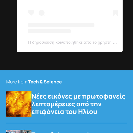
Η δημοσίευση κοινοποιήθηκε από το χρήστη U.S. National Science Foundation (@nsfgov)
More from
Tech & Science
Νέες εικόνες με πρωτοφανείς
λεπτομέρειες από την
επιφάνεια του Ηλίου