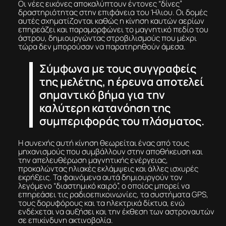
Οι νέες εικόνες αποκαλύπτουν έντονες “δίνες”
δραστηριότητας στην επιφάνεια του Ήλιου. Οι δομές
αυτές σχηματίζονται καθώς η κίνηση καυτών αερίων
επηρεάζει και παραμορφώνει το μαγνητικό πεδίο του
άστρου, δημιουργώντας στροβιλισμούς που μέχρι
τώρα δεν μπορούσαν να παρατηρηθούν άμεσα.
Σύμφωνα με τους συγγραφείς
της μελέτης, η έρευνα αποτελεί
σημαντικό βήμα για την
καλύτερη κατανόηση της
συμπεριφοράς του πλάσματος.
Η συνεχής αυτή κίνηση θεωρείται ένας από τους
μηχανισμούς που συμβάλλουν στην αποθήκευση και
την απελευθέρωση μαγνητικής ενέργειας,
προκαλώντας ηλιακές εκλάμψεις και άλλες ισχυρές
εκρήξεις. Τα φαινόμενα αυτά δημιουργούν τον
λεγόμενο “διαστημικό καιρό”, ο οποίος μπορεί να
επηρεάσει τις ραδιοεπικοινωνίες, τα συστήματα GPS,
τους δορυφόρους και τα ηλεκτρικά δίκτυα, ενώ
ενδέχεται να αυξήσει και την έκθεση των αστροναυτών
σε επικίνδυνη ακτινοβολία.