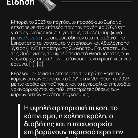
Είδηση
Μπορεί το 2023 το παγκόσμιο προσδόκιμο ζωής να
επέστρεψε στα επίπεδα πριν την πανδημία (76,3 έτη
για τις γυναίκες και 71,5 για τους άνδρες), σύμφωνα
με
αναλύσεις
που δημοσιεύθηκαν στο περιοδικό The
Lancet από το Ινστιτούτο Μετρήσεων και Αξιολόγησης
Υγείας (IHME) της Ιατρικής Σχολής του Πανεπιστημίου
της Ουάσιγκτον, τα υψηλά ποσοστά θνησιμότητας των
νέων όμως, αποτελούν μία “αναδυόμενη κρίση”, λέει νέα
έρευνα. [
1
], [
2
]
Εξάλλου, ο Covid-19 έπεσε από την πρώτη θέση των
κύριων αιτιών θανάτου το 2021 στην 20ή θέση το 2023,
με τις καρδιακές παθήσεις και τα εγκεφαλικά επεισόδια
να αναρριχώνται και πάλι στις πρώτες θέσεις των
κύριων αιτιών θανάτου παγκοσμίως.
Η υψηλή αρτηριακή πίεση, το
κάπνισμα, η χοληστερόλη, ο
διαβήτης και η παχυσαρκία
επιβαρύνουν περισσότερο την