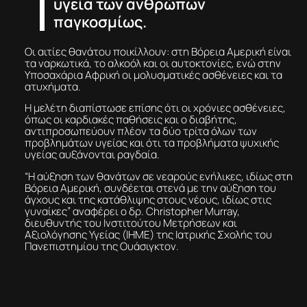
υγεία των ανθρώπων
παγκοσμίως.
Οι αιτίες θανάτου ποικίλλουν: στη Βόρεια Αμερική είναι
τα ναρκωτικά, το αλκοόλ και οι αυτοκτονίες, ενώ στην
Υποσαχάρια Αφρική οι μολυσματικές ασθένειες και τα
ατυχήματα.
Η μελέτη διαπίστωσε επίσης ότι οι χρόνιες ασθένειες,
όπως οι καρδιακές παθήσεις και ο διαβήτης,
αντιπροσωπεύουν πλέον τα δύο τρίτα όλων των
προβλημάτων υγείας και ότι τα προβλήματα ψυχικής
υγείας αυξάνονται ραγδαία.
“Η αύξηση των θανάτων σε νεαρούς ενήλικες, ιδίως στη
Βόρεια Αμερική, συνδέεται στενά με την αύξηση του
άγχους και της κατάθλιψης στους νέους, ιδίως στις
γυναίκες” αναφέρει ο δρ. Christopher Murray,
διευθυντής του Ινστιτούτου Μετρήσεων και
Αξιολόγησης Υγείας (IHME) της Ιατρικής Σχολής του
Πανεπιστημίου της Ουάσιγκτον.