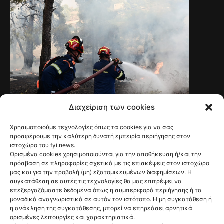
Διαχείριση των cookies
Χρησιμοποιούμε τεχνολογίες όπως τα cookies για να σας
NEWS
WWF: 180.000
προσφέρουμε την καλύτερη δυνατή εμπειρία περιήγησης στον
ιστοχώρο του fyi.news.
στρέμματα
Ορισμένα cookies χρησιμοποιούνται για την αποθήκευση ή/και την
πρόσβαση σε πληροφορίες σχετικά με τις επισκέψεις στον ιστοχώρο
επηρεάστηκαν
μας και για την προβολή (μη) εξατομικευμένων διαφημίσεων. Η
συγκατάθεση σε αυτές τις τεχνολογίες θα μας επιτρέψει να
από τις πυρκαγιές
επεξεργαζόμαστε δεδομένα όπως η συμπεριφορά περιήγησης ή τα
μοναδικά αναγνωριστικά σε αυτόν τον ιστότοπο. Η μη συγκατάθεση ή
σε λίγες ημέρες
η ανάκληση της συγκατάθεσης, μπορεί να επηρεάσει αρνητικά
ορισμένες λειτουργίες και χαρακτηριστικά.