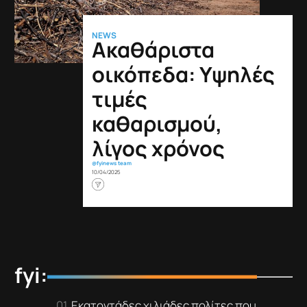
NEWS
Ακαθάριστα
οικόπεδα: Υψηλές
τιμές
καθαρισμού,
λίγος χρόνος
@fyinews team
10/04/2025
fyi:
Εκατοντάδες χιλιάδες πολίτες που