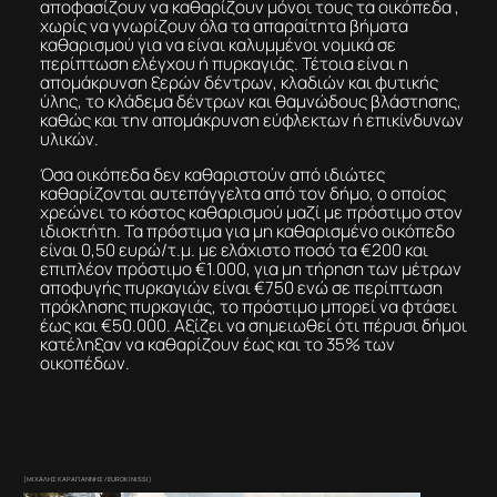
αποφασίζουν να καθαρίζουν μόνοι τους τα οικόπεδα ,
χωρίς να γνωρίζουν όλα τα απαραίτητα βήματα
καθαρισμού για να είναι καλυμμένοι νομικά σε
περίπτωση ελέγχου ή πυρκαγιάς. Τέτοια είναι η
απομάκρυνση ξερών δέντρων, κλαδιών και φυτικής
ύλης, το κλάδεμα δέντρων και θαμνώδους βλάστησης,
καθώς και την απομάκρυνση εύφλεκτων ή επικίνδυνων
υλικών.
Όσα οικόπεδα δεν καθαριστούν από ιδιώτες
καθαρίζονται αυτεπάγγελτα από τον δήμο, ο οποίος
χρεώνει το κόστος καθαρισμού μαζί με πρόστιμο στον
ιδιοκτήτη. Τα πρόστιμα για μη καθαρισμένο οικόπεδο
είναι 0,50 ευρώ/τ.μ. με ελάχιστο ποσό τα €200 και
επιπλέον πρόστιμο €1.000, για μη τήρηση των μέτρων
αποφυγής πυρκαγιών είναι €750 ενώ σε περίπτωση
πρόκλησης πυρκαγιάς, το πρόστιμο μπορεί να φτάσει
έως και €50.000. Αξίζει να σημειωθεί ότι πέρυσι δήμοι
κατέληξαν να καθαρίζουν έως και το 35% των
οικοπέδων.
(ΜΙΧΑΛΗΣ ΚΑΡΑΓΙΑΝΝΗΣ / EUROKINISSI)