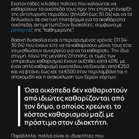
Εκατοντάδες χιλιάδες πολίτες που καλούνται να
καθαρίσουν τα οικόπεδά τους πριν την επίσημη έναρξη
της αντιπυρικής περιόδου (δηλαδή έως 30.04) και να το
δηλώσουν σε σχετική πλατφόρμα για τα ακαθάριστα
οικόπεδα, αντιμετωπίζουν δυσκολίες, σύμφωνα με
ρεπορτάζ
της “Καθημερινής”.
Βασική δυσκολία είναι ο περιορισμένος χρόνος (01.04-
30.04) που έχουν είτε να τα καθαρίσουν μόνοι τους είτε
να μισθώσουν συνεργείο για να τα καθαρίσει. Την ίδια
στιγμή, λόγω της μεγάλης ζήτησης, οι τιμές των
υπηρεσίων καθαρισμού έχουν αυξηθεί κατά 40%, με
έναν απλό καθαρισμό οικοπέδου να ξεκινάει από €250
και να φτάνει έως και τα €500 όταν περιλαμβάνεται η
αποκομιδή και η ανακύκλωση των ξερών χόρτων.
Όσα οικόπεδα δεν καθαριστούν
από ιδιώτες καθαρίζονται από
τον δήμο, ο οποίος χρεώνει το
κόστος καθαρισμού μαζί με
πρόστιμο στον ιδιοκτήτη.
Παράλληλα, πολλοί είναι οι ιδιοκτήτες που