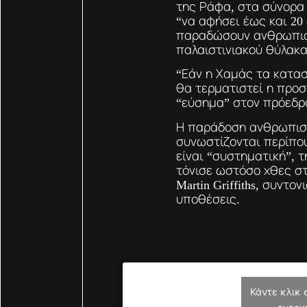
της Ράφα, στα σύνορα 
“να αφήσει έως και 20
παραδώσουν ανθρωπισ
παλαιστινιακού θύλακα
“Εάν η Χαμάς τα κατασ
θα τερματιστεί η προσ
“εύσημα” στον πρόεδρο
Η παράδοση ανθρωπιστ
συνωστίζονται περίπου
είναι “συστηματική”, 
τόνισε ωστόσο χθες σ
Martin Griffiths, συντ
υποθέσεις.
Κάντε κλικ 