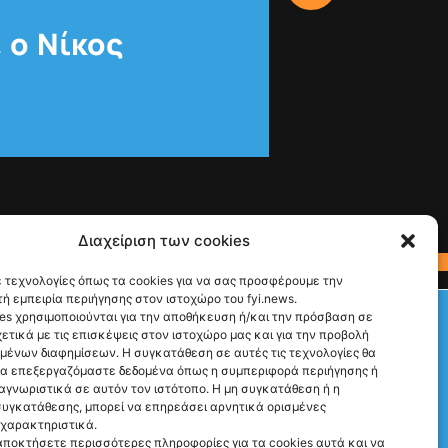
 ο Νίκος
Διαχείριση των cookies
 τεχνολογίες όπως τα cookies για να σας προσφέρουμε την
ή εμπειρία περιήγησης στον ιστοχώρο του fyi.news.
Check This!
es χρησιμοποιούνται για την αποθήκευση ή/και την πρόσβαση σε
ετικά με τις επισκέψεις στον ιστοχώρο μας και για την προβολή
Ακολούθησέ μας
υμένων διαφημίσεων. Η συγκατάθεση σε αυτές τις τεχνολογίες θα
να επεξεργαζόμαστε δεδομένα όπως η συμπεριφορά περιήγησης ή
αγνωριστικά σε αυτόν τον ιστότοπο. Η μη συγκατάθεση ή η
υγκατάθεσης, μπορεί να επηρεάσει αρνητικά ορισμένες
 χαρακτηριστικά.
αποκτήσετε περισσότερες πληροφορίες για τα cookies αυτά και να