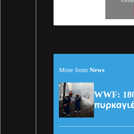
ενεργ
More from
News
WWF: 180
πυρκαγιέ