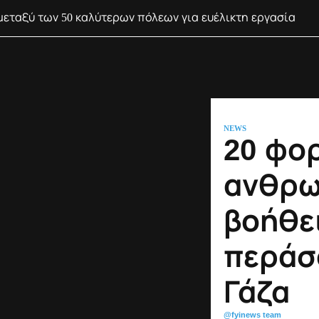
μεταξύ των 50 καλύτερων πόλεων για ευέλικτη εργασία
NEWS
20 φο
ανθρω
βοήθε
περάσ
Γάζα
@fyinews team