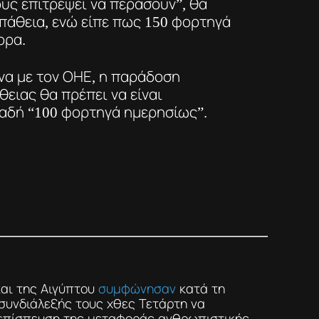
ους επιτρέψει να περάσουν”, θα
πάθεια, ενώ είπε πως 150 φορτηγά
ορα.
α με τον ΟΗΕ, η παράδοση
ειας θα πρέπει να είναι
λαδή “100 φορτηγά ημερησίως”.
και της Αιγύπτου
συμφώνησαν
κατά τη
συνδιάλεξής τους χθες Τετάρτη να
 επίσπευση της μεταφοράς ανθρωπιστικής