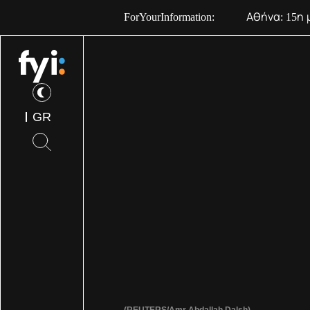
ForYourInformation:
Αθήνα: 15η 
GR
(REUTERS/Amr Abdallah Dalsh)