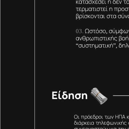
κατασχέσει ή δεν τ
τερματιστεί η προσ
βρίσκονται στα σύν
Ωστόσο, σύμφων
ανθρωπιστικής βοήθ
“συστηματική”, δη
Είδηση
Οι πρόεδροι των ΗΠΑ 
διάρκεια τηλεφωνικής 
συνεργαστούν για την