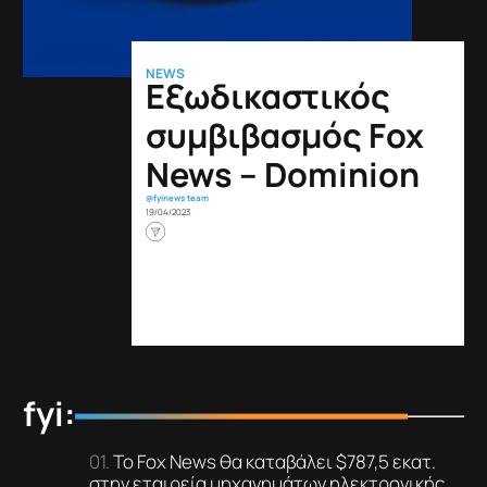
NEWS
Εξωδικαστικός
συμβιβασμός Fox
News – Dominion
@fyinews team
19/04/2023
fyi:
Το Fox News θα καταβάλει $787,5 εκατ.
στην εταιρεία μηχανημάτων ηλεκτρονικής