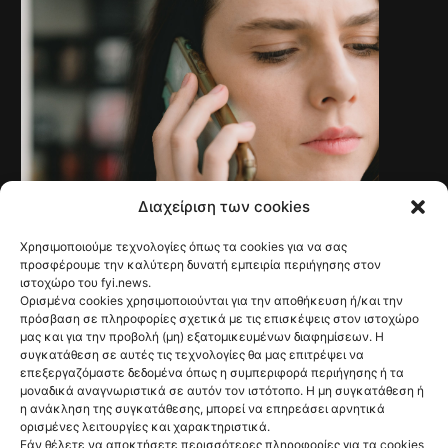
Διαχείριση των cookies
Χρησιμοποιούμε τεχνολογίες όπως τα cookies για να σας
NEWS
Γαλλία: Τέλος στις
προσφέρουμε την καλύτερη δυνατή εμπειρία περιήγησης στον
ιστοχώρο του fyi.news.
ανεπιθύμητες
Ορισμένα cookies χρησιμοποιούνται για την αποθήκευση ή/και την
πρόσβαση σε πληροφορίες σχετικά με τις επισκέψεις στον ιστοχώρο
διαφημιστικές
μας και για την προβολή (μη) εξατομικευμένων διαφημίσεων. Η
συγκατάθεση σε αυτές τις τεχνολογίες θα μας επιτρέψει να
κλήσεις από τις 11
επεξεργαζόμαστε δεδομένα όπως η συμπεριφορά περιήγησης ή τα
μοναδικά αναγνωριστικά σε αυτόν τον ιστότοπο. Η μη συγκατάθεση ή
Αυγούστου
η ανάκληση της συγκατάθεσης, μπορεί να επηρεάσει αρνητικά
ορισμένες λειτουργίες και χαρακτηριστικά.
@fyinews team
Εάν θέλετε να αποκτήσετε περισσότερες πληροφορίες για τα cookies