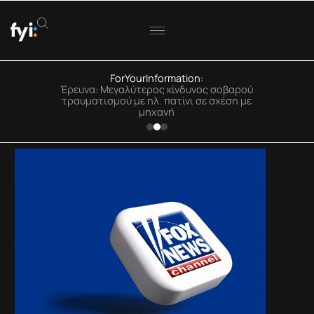
ForYourInformation:
ΟΟΣΑ: Στην Ελλάδα η μεγαλύτερη πτώση
Έρευνα: Μεγαλύτερος κίνδυνος σοβαρού
τραυματισμού με ηλ. πατίνι σε σχέση με
πραγματικού εισοδήματος
μηχανή