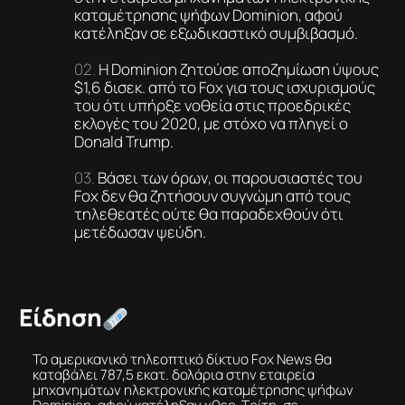
καταμέτρησης ψήφων Dominion, αφού
κατέληξαν σε εξωδικαστικό συμβιβασμό.
Η Dominion ζητούσε αποζημίωση ύψους
$1,6 δισεκ. από το Fox για τους ισχυρισμούς
του ότι υπήρξε νοθεία στις προεδρικές
εκλογές του 2020, με στόχο να πληγεί ο
Donald Trump.
Βάσει των όρων, οι παρουσιαστές του
Fox δεν θα ζητήσουν συγνώμη από τους
τηλεθεατές ούτε θα παραδεχθούν ότι
μετέδωσαν ψεύδη.
Είδηση
Το αμερικανικό τηλεοπτικό δίκτυο Fox News θα
καταβάλει 787,5 εκατ. δολάρια στην εταιρεία
μηχανημάτων ηλεκτρονικής καταμέτρησης ψήφων