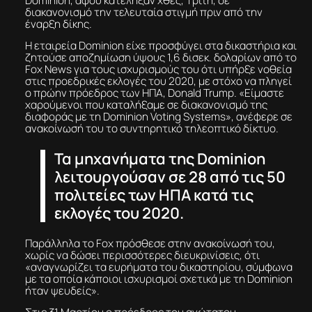
Dominion, αφού κατέληξαν χθες, Τρίτη, σε
διακανονισμό την τελευταία στιγμή πριν από την
έναρξη δίκης.
Η εταιρεία Dominion είχε προσφύγει στα δικαστήρια και
ζητούσε αποζημίωση ύψους 1,6 δισεκ. δολαρίων από το
Fox News για τους ισχυρισμούς του ότι υπήρξε νοθεία
στις προεδρικές εκλογές του 2020, με στόχο να πληγεί
ο πρώην πρόεδρος των ΗΠΑ, Donald Trump. «Είμαστε
χαρούμενοι που καταλήξαμε σε διακανονισμό της
διαφοράς με τη Dominion Voting Systems», ανέφερε σε
ανακοίνωσή του το συντηρητικό τηλεοπτικό δίκτυο.
Τα μηχανήματα της Dominion
λειτουργούσαν σε 28 από τις 50
πολιτείες των ΗΠΑ κατά τις
εκλογές του 2020.
Παράλληλα το Fox πρόσθεσε στην ανακοίνωσή του,
χωρίς να δώσει περισσότερες διευκρινίσεις, ότι
«αναγνωρίζει τα ευρήματα του δικαστηρίου, σύμφωνα
με τα οποία κάποιοι ισχυρισμοί σχετικά με τη Dominion
ήταν ψευδείς».