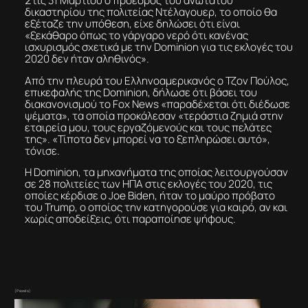
Στις 31 Μαρτίου ο πρόεδρος του ανώτατου
δικαστηρίου της πολιτείας Ντέλαγουερ, το οποίο θα
εξέταζε την υπόθεση, είχε δηλώσει ότι είναι
«ξεκάθαρο όπως το γάργαρο νερό ότι κανένας
ισχυρισμός σχετικά με την Dominion για τις εκλογές του
2020 δεν ήταν αληθινός».
Από την πλευρά του Ελληνοαμερικανός ο Τζον Πούλος,
επικεφαλής της Dominion, δήλωσε ότι βάσει του
διακανονισμού το Fox News «παραδέχεται ότι διέδωσε
ψέματα», τα οποία προκάλεσαν «τεράστια ζημιά στην
εταιρεία μου, τους εργαζόμενούς και τους πελάτες
της». «Τίποτα δεν μπορεί να το ξεπληρώσει αυτό»,
τόνισε.
Η Dominion, τα μηχανήματα της οποίας λειτουργούσαν
σε 28 πολιτείες των ΗΠΑ στις εκλογές του 2020, τις
οποίες κέρδισε ο Joe Biden, ήταν το μαύρο πρόβατο
του Trump, ο οποίος την κατηγορούσε για καιρό, αν και
χωρίς αποδείξεις, ότι παραποίησε ψήφους.
(Pexels)