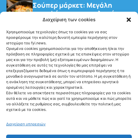
Σούπερ μάρκετ: Μεγάλη
στροφή των καταναλωτών
στα έτοιμα γεύματα
Διαχείριση των cookies
Χρησιμοποιούμε τεχνολογίες όπως τα cookies για να σας
προσφέρουμε την καλύτερη δυνατή εμπειρία περιήγησης στον
ιστοχώρο του fyi.news.
Ορισμένα cookies χρησιμοποιούνται για την αποθήκευση ή/και την
πρόσβαση σε πληροφορίες σχετικά με τις επισκέψεις στον ιστοχώρο
μας και για την προβολή (μη) εξατομικευμένων διαφημίσεων. Η
συγκατάθεση σε αυτές τις τεχνολογίες θα μας επιτρέψει να
Ακολούθησέ μας
επεξεργαζόμαστε δεδομένα όπως η συμπεριφορά περιήγησης ή τα
μοναδικά αναγνωριστικά σε αυτόν τον ιστότοπο. Η μη συγκατάθεση ή
η ανάκληση της συγκατάθεσης, μπορεί να επηρεάσει αρνητικά
ορισμένες λειτουργίες και χαρακτηριστικά.
Εάν θέλετε να αποκτήσετε περισσότερες πληροφορίες για τα cookies
αυτά και να μάθετε πώς και γιατί τα χρησιμοποιούμε και πώς μπορείτε
Newsletter
να αλλάξετε τις ρυθμίσεις σας, συμβουλευθείτε την πολιτική μας
σχετικά με τα cookies.
Διαχείριση υπηρεσιών
Sign me up!