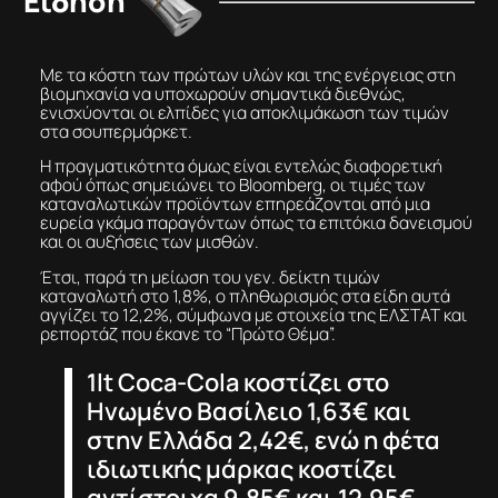
Είδηση
Με τα κόστη των πρώτων υλών και της ενέργειας στη
βιομηχανία να υποχωρούν σημαντικά διεθνώς,
ενισχύονται οι ελπίδες για αποκλιμάκωση των τιμών
στα σουπερμάρκετ.
Η πραγματικότητα όμως είναι εντελώς διαφορετική
αφού όπως σημειώνει το Bloomberg, οι τιμές των
καταναλωτικών προϊόντων επηρεάζονται από μια
ευρεία γκάμα παραγόντων όπως τα επιτόκια δανεισμού
και οι αυξήσεις των μισθών.
Έτσι, παρά τη μείωση του γεν. δείκτη τιμών
καταναλωτή στο 1,8%, ο πληθωρισμός στα είδη αυτά
αγγίζει το 12,2%, σύμφωνα με στοιχεία της ΕΛΣΤΑΤ και
ρεπορτάζ που έκανε το “Πρώτο Θέμα”.
1lt Coca-Cola κοστίζει στο
Ηνωμένο Βασίλειο 1,63€ και
στην Ελλάδα 2,42€, ενώ η φέτα
ιδιωτικής μάρκας κοστίζει
αντίστοιχα 9,85€ και 12,95€.