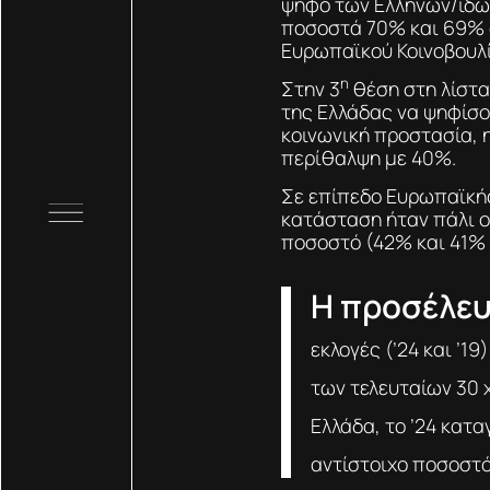
ψήφο των Ελλήνων/ίδων
ποσοστά 70% και 69% 
Ευρωπαϊκού Κοινοβουλ
η
Στην 3
θέση στη λίστα
της Ελλάδας να ψηφίσο
κοινωνική προστασία, 
περίθαλψη με 40%.
Σε επίπεδο Ευρωπαϊκής
κατάσταση ήταν πάλι οι
ποσοστό (42% και 41% 
Η προσέλε
εκλογές (’24 και ’19)
των τελευταίων 30 
Ελλάδα,
το ’24
καταγ
αντίστοιχο ποσοστό 