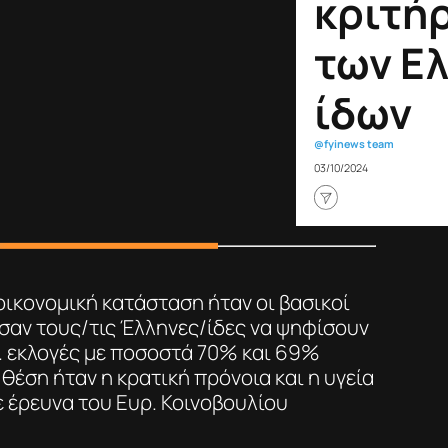
κριτή
των Ε
ίδων
@fyinews team
03/10/2024
 οικονομική κατάσταση ήταν οι βασικοί
σαν τους/τις Έλληνες/ίδες να ψηφίσουν
ρ. εκλογές με ποσοστά 70% και 69%
 θέση ήταν η κρατική πρόνοια και η υγεία
 έρευνα του Ευρ. Κοινοβουλίου