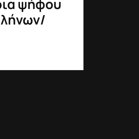
ρια ψήφου
λλήνων/