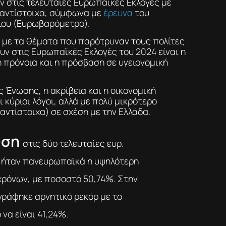
 στις τελευταίες Ευρωπαϊκές Εκλογές με
αντίστοιχα, σύμφωνα με
έρευνα
του
ίου (Ευρωβαρόμετρο).
 με τα θέματα που παρότρυναν τους πολίτες
υν στις Ευρωπαϊκές Εκλογές του 2024 είναι η
η πρόνοια και η πρόσβαση σε υγειονομική
 Ένωσης, η ακρίβεια και η οικονομική
 κύριοι λόγοι, αλλά με πολύ μικρότερο
αντίστοιχα) σε σχέση με την Ελλάδα.
υση
στις δύο τελευταίες ευρ.
ήταν πανευρωπαϊκά η υψηλότερη
χρόνων, με ποσοστό 50,74%. Στην
ράφηκε αρνητικό ρεκόρ με το
να είναι 41,24%.