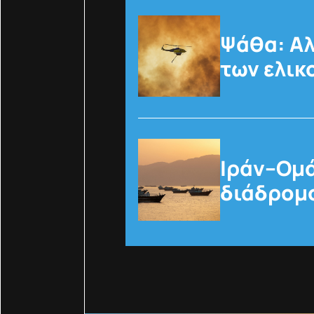
Ψάθα: Αλ
των ελι
Ιράν–Ομά
διάδρομο