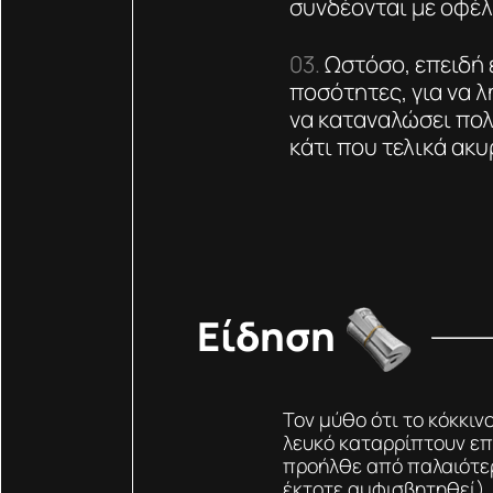
συνδέονται με οφέλ
Ωστόσο, επειδή 
ποσότητες, για να 
να καταναλώσει πολ
κάτι που τελικά ακυ
Είδηση
Τον μύθο ότι το κόκκιν
λευκό καταρρίπτουν επι
προήλθε από παλαιότερ
έκτοτε αμφισβητηθεί),