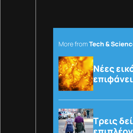
More from
Tech & Scienc
Νέες εικ
επιφάνει
Τρεις δε
επιπλέον