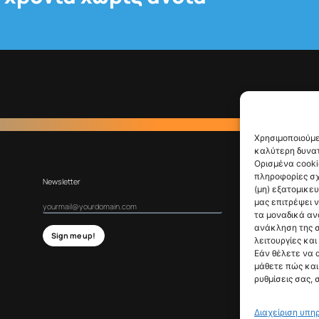
Χρησιμοποιούμε
καλύτερη δυνατ
Ορισμένα cooki
πληροφορίες σχ
Newsletter
(μη) εξατομικε
μας επιτρέψει 
τα μοναδικά αν
ανάκληση της σ
Sign me up!
λειτουργίες και
Εάν θέλετε να 
μάθετε πώς και 
ρυθμίσεις σας, 
Διαχείριση υπη