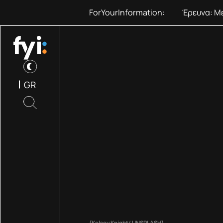
ForYourInformation:
Έρευνα: Με
GR
(Kelsey Knight/ UNSPLASH)