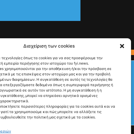
Διαχείριση των cookies
 τεχνολογίες όπως τα cookies για να σας προσφέρουμε την
ή εμπειρία περιήγησης στον ιστοχώρο του fyi.news.
Check This!
es χρησιμοποιούνται για την αποθήκευση ή/και την πρόσβαση σε
ετικά με τις επισκέψεις στον ιστοχώρο μας και για την προβολή
Ακολούθησέ μας
υμένων διαφημίσεων. Η συγκατάθεση σε αυτές τις τεχνολογίες θα
να επεξεργαζόμαστε δεδομένα όπως η συμπεριφορά περιήγησης ή
αγνωριστικά σε αυτόν τον ιστότοπο. Η μη συγκατάθεση ή η
υγκατάθεσης, μπορεί να επηρεάσει αρνητικά ορισμένες
 χαρακτηριστικά.
αποκτήσετε περισσότερες πληροφορίες για τα cookies αυτά και να
γιατί τα χρησιμοποιούμε και πώς μπορείτε να αλλάξετε τις
Γιατί Υπάρχουμε
συμβουλευθείτε την πολιτική μας σχετικά με τα cookies.
Ρώτα μας ό,τι θες
ρεσιών