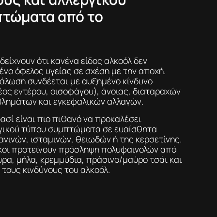
τώματα από το
δείχνουν ότι κανένα είδος αλκοόλ δεν
νο όφελος υγείας σε σχέση με την αποχή.
νάλωση συνδέεται με αυξημένο κίνδυνο
έος εντέρου, οισοφάγου), άνοιας, διαταραχών
βλημάτων και εγκεφαλικών αλλαγών.
ρασί είναι πιο πιθανό να προκαλέσει
γικού τύπου συμπτώματα σε ευαίσθητα
ανινών, ισταμινών, θειωδών ή της κερσετίνης.
δικοί προτείνουν πρόσληψη πολυφαινολών από
α, μήλα, κρεμμύδια, πράσινο/μαύρο τσάι και
 τους κινδύνους του αλκοόλ.