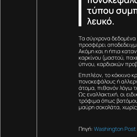
τύπου συμπ
λευκό.
Τα σύγχρονα δεδομένα 
προσφέρει αποδεδειγμέ
Ακόμη και η ήπια κατα
καρκίνου (μαστού, παχ
ύπνου, καρδιακών προ
Επιπλέον, το κόκκινο κ
πονοκεφάλους ή αλλερ
άτομα, πιθανόν λόγω τ
Ως εναλλακτική, οι ει
τρόφιμα όπως βατόμουρ
μαύρη σοκολάτα, χωρίς
Πηγή:
Washington Post