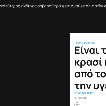
γαλύτερος κίνδυνος σοβαρού τραυματισμού με ηλ. πατίνι 
TECH & SCIENCE
Είναι 
κρασί
από το
την υγ
@fyinews team
31/12/2025