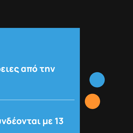
ειες από την
υνδέονται με 13