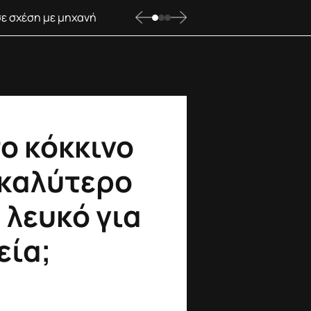
σε σχέση με μηχανή
το κόκκινο
 καλύτερο
 λευκό για
εία;