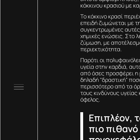
κόκκινου κρασιού με κα
Το κόκκινο κρασί περι
επειδή ζυμώνεται με τ
συγκεντρωμένες αυτές 
χημικές ενώσεις. Στο λ
ζύμωση, με αποτέλεσμ
περιεκτικότητα.
Παρότι οι πολυφαινόλε
υγεία στην καρδιά, αυ
από όσες προσφέρει η 
δηλαδή “δραστική” ποσ
περισσότερο από τα όρ
τους κινδύνους υγείας
όφελος.
Επιπλέον, τ
πιο πιθανό
πονοκεφάλο