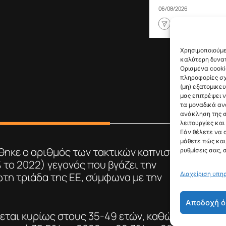
06/08/2026
Χρησιμοποιούμε
καλύτερη δυνατ
Ορισμένα cooki
πληροφορίες σχ
(μη) εξατομικε
μας επιτρέψει 
τα μοναδικά αν
ανάκληση της σ
λειτουργίες και
Εάν θέλετε να 
μάθετε πώς και 
θηκε ο αριθμός των τακτικών καπνιστών
ρυθμίσεις σας, 
 το 2022) γεγονός που βγάζει την
Διαχείριση υπη
τη τριάδα της ΕΕ, σύμφωνα με την
Αποδοχή ό
εται κυρίως στους 35-49 ετών, καθώς