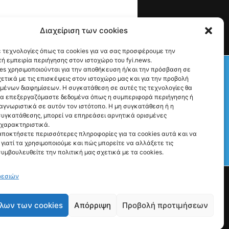
Διαχείριση των cookies
 τεχνολογίες όπως τα cookies για να σας προσφέρουμε την
ή εμπειρία περιήγησης στον ιστοχώρο του fyi.news.
Check This!
es χρησιμοποιούνται για την αποθήκευση ή/και την πρόσβαση σε
ετικά με τις επισκέψεις στον ιστοχώρο μας και για την προβολή
υμένων διαφημίσεων. Η συγκατάθεση σε αυτές τις τεχνολογίες θα
να επεξεργαζόμαστε δεδομένα όπως η συμπεριφορά περιήγησης ή
αγνωριστικά σε αυτόν τον ιστότοπο. Η μη συγκατάθεση ή η
υγκατάθεσης, μπορεί να επηρεάσει αρνητικά ορισμένες
 χαρακτηριστικά.
αποκτήσετε περισσότερες πληροφορίες για τα cookies αυτά και να
γιατί τα χρησιμοποιούμε και πώς μπορείτε να αλλάξετε τις
Γιατί Υπάρχουμε
συμβουλευθείτε την πολιτική μας σχετικά με τα cookies.
Ρώτα μας ό,τι θες
ρεσιών
λων των cookies
Απόρριψη
Προβολή προτιμήσεων