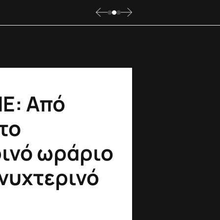
Ε: Από
το
ρινό ωράριο
 νυχτερινό