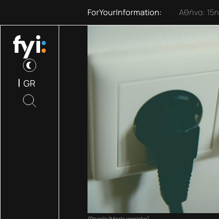
ForYourInformation:
Τμήμα πυρ
GR
(Pexels/Markusspiske)