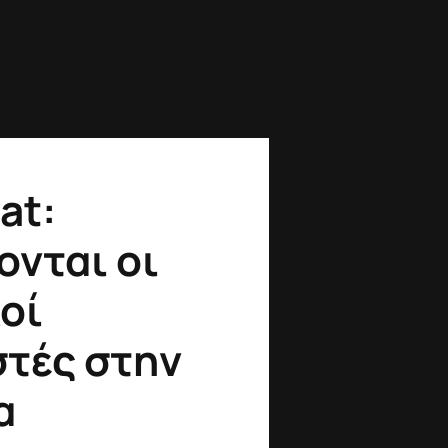
at:
ονται οι
οί
στές στην
α