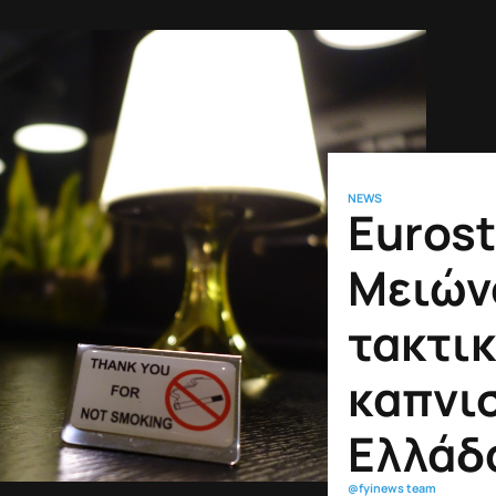
NEWS
Eurost
Μειών
τακτικ
καπνι
Ελλάδ
@fyinews team