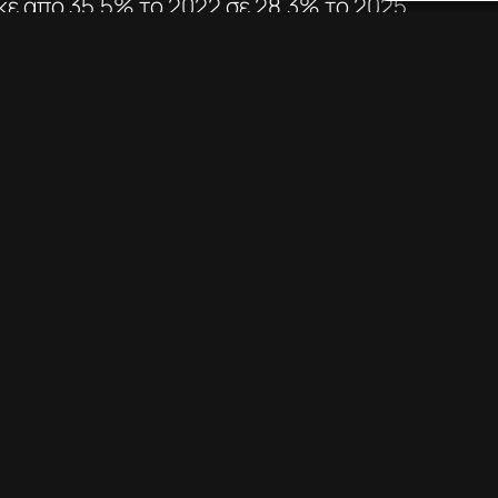
ε από 35,5% το 2022 σε 28,3% το 2025,
ση καταγράφηκε στους 25-34 (από
8,3% το 2025) και στους 50-64 (από
η σημειώθηκε στους 65+, οι οποίοι από
αν πέρυσι στο 13,3%.
 αριθμός των τακτικών καπνιστών το 2025
εγονός που βγάζει την Ελλάδα από την πρώτη
 με την Eurostat.