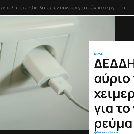
αύλου της SpaceX εκτιμάται ότι προσέκρουσε στη Σελήνη
NEWS
ΔΕΔΔΗ
αύριο 
χειμε
για το
ρεύμα
@fyinews team