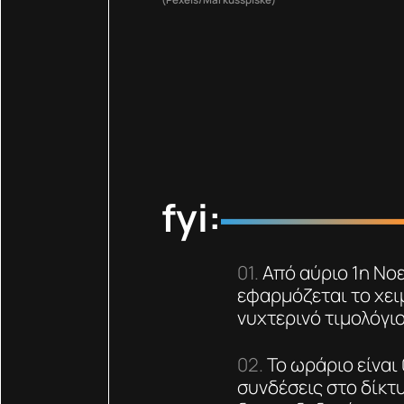
fyi:
Από αύριο 1η Νο
εφαρμόζεται το χει
νυχτερινό τιμολόγι
Το ωράριο είναι 
συνδέσεις στο δίκτ